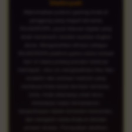
Melimpah
Maksimalkan potensi gaming Anda di
panggung yang megah bersama
RAJAEROPA, pusat hiburan digital yang
telah memenuhi standar kualitas tingkat
dunia. Mengukuhkan dirinya sebagai
RAJAEROPA platform game online terbaik
hari ini bawa pulang prestasi terbesar
melimpah, situs ini menghadirkan fitur-fitur
mutakhir dan animasi realistis yang
membuat Anda betah bermain berlama-
lama. Anda ditantang untuk terus
melampaui batas kemampuan,
berpartisipasi dalam turnamen komunitas,
dan mengukir nama Anda di deretan
pemain teratas. Percayakan dedikasi