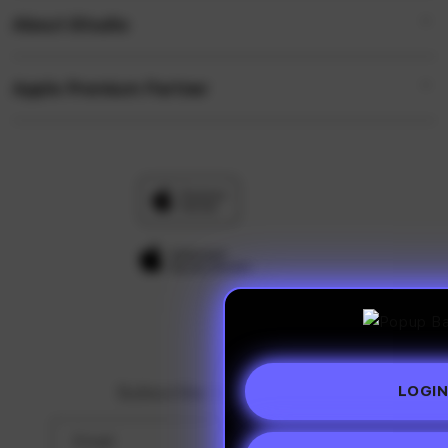
Corporate
Situs Game Online
About iStudio
My Account
Situs Game Online
Game Online 4D
Collection & Delivery
Elush Service Provider
Situs Game Online 4D
Apple Premium Partner
About Us
Returns & Exchanges
Financing Options
DATA Situs Game Online
Find an iStudio near you
Contact Us
Trade-in
Situs Situs Game Online
Why Shop at iStudio
FAQ
Traveller’s Reservation
Elush Corporate Website
Privacy Policy
Site Terms of Use
Subscribe to our emails
LOGI
Email