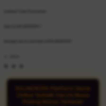
Terbaik
Terb
Hari
Hari
Limited Time Promotion
Ini
Ini
Bawa
Baw
Pulang
Pula
Apa itu RAJAEROPA ?
Bonus
Bonu
Terbesar
Terb
Melimpah
Meli
Kenapa harus bermain di RAJAEROPA?
Share
RAJAEROPA Platform Game
Online Terbaik Hari Ini Bawa
Pulang Bonus Terbesar