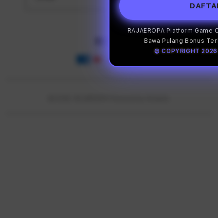
DAFTA
RAJAEROPA Platform Game Onl
Bawa Pulang Bonus Te
Facebook
Instagram
YouTube
Payment
© COPYRIGHT 2026
methods
© 2025,
RAJAEROPA
Powered by Shopify